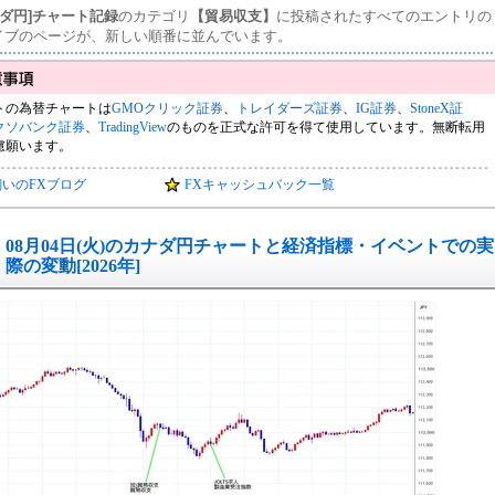
ナダ円]チャート記録
のカテゴリ
【貿易収支】
に投稿されたすべてのエントリの
イブのページが、新しい順番に並んでいます。
トの為替チャートは
GMOクリック証券
、
トレイダーズ証券
、
IG証券
、
StoneX証
クソバンク証券
、
TradingView
のものを正式な許可を得て使用しています。無断転用
慮願います。
飼いのFXブログ
FXキャッシュバック一覧
08月04日(火)のカナダ円チャートと経済指標・イベントでの実
際の変動[2026年]