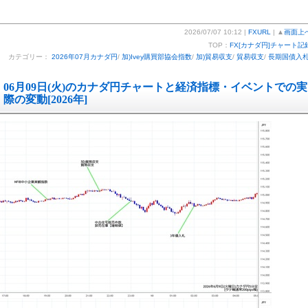
2026/07/07 10:12 |
FXURL
| ▲
画面上
TOP：
FX[カナダ円]チャート記
カテゴリー：
2026年07月カナダ円
/
加)Ivey購買部協会指数
/
加)貿易収支
/
貿易収支
/
長期国債入
06月09日(火)のカナダ円チャートと経済指標・イベントでの実
際の変動[2026年]