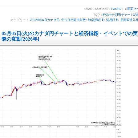
2026/06/09 9:58 |
FXURL
| ▲
画面上
TOP：
FX[カナダ円]チャート記
カテゴリー：
2026年06月カナダ円
/
中古住宅販売件数
/
加)貿易収支
/
貿易収支
/
長期国債入
05月05日(火)のカナダ円チャートと経済指標・イベントでの実
際の変動[2026年]