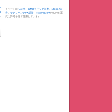
へ
チャートは
IG証券
、
GMOクリック証券
、
StoneX証
録
券
、
サクソバンクFX証券
、
TradingView
のものを正
札
/
式に許可を得て使用しています