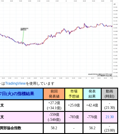
トは
TradingView
を使用しています
前回
市場
発表
動画
月7日(火)の指標結果
発表値
予想値
結果
(時刻)
+27.2億
-
収支
+25.0億
+42.4億
(21:30)
(+34.1億)
-559億
収支
-785億
-776億
21:30
(-546億)
-
y購買部協会指数
58.2
-
56.2
(23:00)