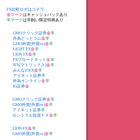
FX比較ロボはコチラ
金マーク
はキャッシュバックあり
羊マーク
は羊飼い限定特典あり
GMOクリック証券
金
羊
外為どっとコム
金
羊
GMO外貨[外貨ex]
金
羊
LIGHT FX
金
羊
LION FX
金
羊
FXブロードネット
金
羊
JFX[マトリックス]
金
羊
みんなのFX
金
羊
アイネット証券
羊
外為オンライン
金
羊
IG証券
金
GMOクリック証券
金
羊
GMO外貨[外貨ex]
金
羊
アイネット証券
羊
セントラル短資ＦＸ
金
羊
LION FX
金
羊
GMO外貨[外貨ex]
金
羊