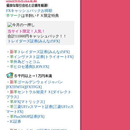
2026年8月3日更新
FXキャッシュバックお得順
羊マーク
は羊飼いＦＸ限定特典
当サイト限定！人気！
合計11000円キャッシュバック！！
トレイダーズ証券[みんなのFX]
・
新
羊
トレイダーズ証券[みんなのFX]
・
羊
インヴァスト証券[トライオートFX]
・
羊
外為どっとコム
・
羊
ヒロセ通商[LION FX]
・
新
羊
ゴールデンウェイジャパン
[FXTFMT4][FXTFGX]
・
新
羊
セントラル短資ＦＸ[ダイレクト
プラス]
・
羊
JFX[マトリックス]
・
羊
三菱UFJ eスマート証券[三菱UFJ eス
マートFX]
・
羊
Plus500JP証券[FX]
・
IG証券