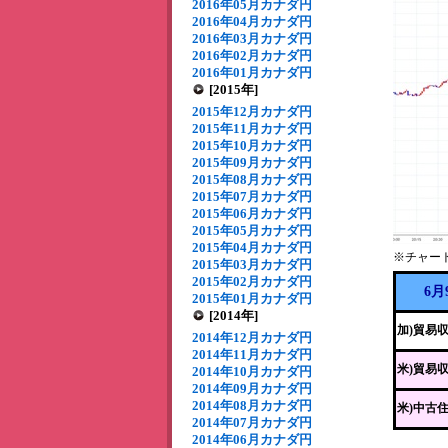
2016年05月カナダ円
2016年04月カナダ円
2016年03月カナダ円
2016年02月カナダ円
2016年01月カナダ円
[2015年]
2015年12月カナダ円
2015年11月カナダ円
2015年10月カナダ円
2015年09月カナダ円
2015年08月カナダ円
2015年07月カナダ円
2015年06月カナダ円
2015年05月カナダ円
2015年04月カナダ円
※チャー
2015年03月カナダ円
2015年02月カナダ円
6月
2015年01月カナダ円
[2014年]
加)貿易
2014年12月カナダ円
2014年11月カナダ円
米)貿易
2014年10月カナダ円
2014年09月カナダ円
2014年08月カナダ円
米)中古
2014年07月カナダ円
2014年06月カナダ円