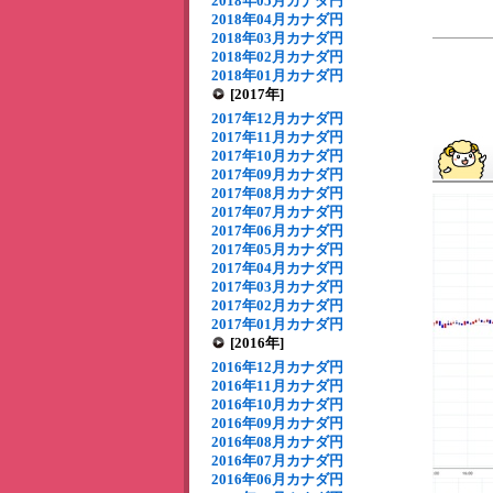
2018年05月カナダ円
2018年04月カナダ円
2018年03月カナダ円
2018年02月カナダ円
2018年01月カナダ円
[2017年]
2017年12月カナダ円
2017年11月カナダ円
2017年10月カナダ円
2017年09月カナダ円
2017年08月カナダ円
2017年07月カナダ円
2017年06月カナダ円
2017年05月カナダ円
2017年04月カナダ円
2017年03月カナダ円
2017年02月カナダ円
2017年01月カナダ円
[2016年]
2016年12月カナダ円
2016年11月カナダ円
2016年10月カナダ円
2016年09月カナダ円
2016年08月カナダ円
2016年07月カナダ円
2016年06月カナダ円