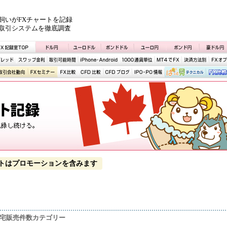
飼いがFXチャートを記録
取引システムを徹底調査
トはプロモーションを含みます
住宅販売件数カテゴリー