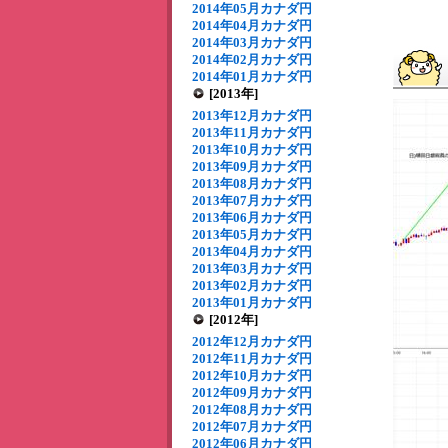
2014年05月カナダ円
2014年04月カナダ円
2014年03月カナダ円
2014年02月カナダ円
2014年01月カナダ円
[2013年]
2013年12月カナダ円
2013年11月カナダ円
2013年10月カナダ円
2013年09月カナダ円
2013年08月カナダ円
2013年07月カナダ円
2013年06月カナダ円
2013年05月カナダ円
2013年04月カナダ円
2013年03月カナダ円
2013年02月カナダ円
2013年01月カナダ円
[2012年]
2012年12月カナダ円
2012年11月カナダ円
2012年10月カナダ円
2012年09月カナダ円
2012年08月カナダ円
2012年07月カナダ円
2012年06月カナダ円