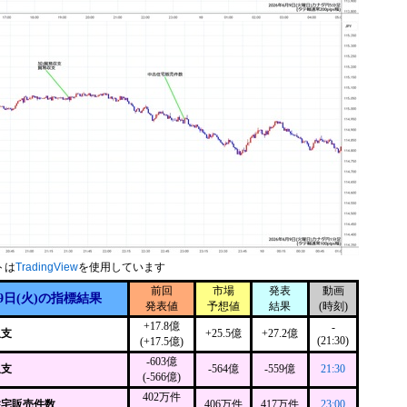
トは
TradingView
を使用しています
前回
市場
発表
動画
9日(火)の指標結果
発表値
予想値
結果
(時刻)
+17.8億
-
収支
+25.5億
+27.2億
(21:30)
(+17.5億)
-603億
収支
-564億
-559億
21:30
(-566億)
402万件
住宅販売件数
406万件
417万件
23:00