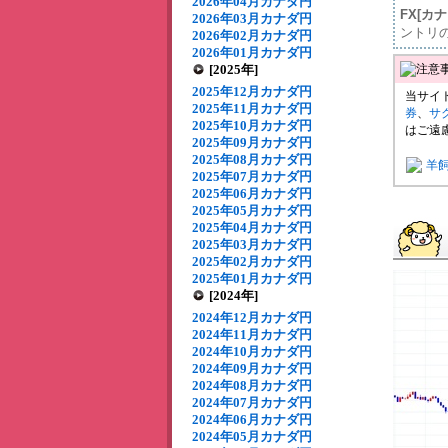
2026年04月カナダ円
FX[カ
2026年03月カナダ円
ントリ
2026年02月カナダ円
2026年01月カナダ円
[2025年]
2025年12月カナダ円
当サイ
2025年11月カナダ円
券
、
サ
2025年10月カナダ円
はご遠
2025年09月カナダ円
2025年08月カナダ円
羊
2025年07月カナダ円
2025年06月カナダ円
2025年05月カナダ円
2025年04月カナダ円
2025年03月カナダ円
2025年02月カナダ円
2025年01月カナダ円
[2024年]
2024年12月カナダ円
2024年11月カナダ円
2024年10月カナダ円
2024年09月カナダ円
2024年08月カナダ円
2024年07月カナダ円
2024年06月カナダ円
2024年05月カナダ円