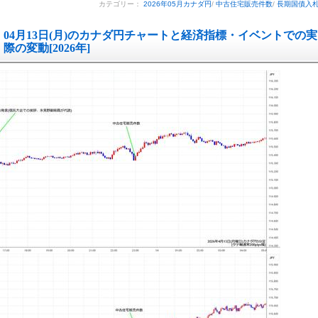
カテゴリー：
2026年05月カナダ円
/
中古住宅販売件数
/
長期国債入
04月13日(月)のカナダ円チャートと経済指標・イベントでの実
際の変動[2026年]