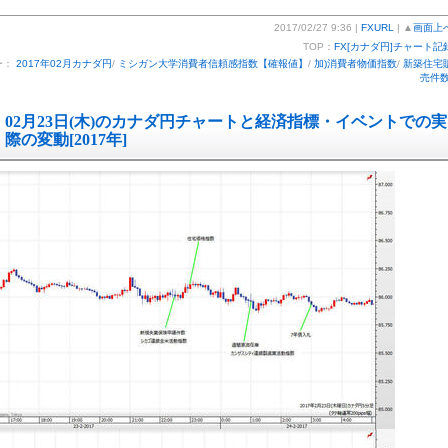
2017/02/27 9:36 |
FXURL
| ▲
画面上
TOP：
FX[カナダ円]チャート記
ー：
2017年02月カナダ円
/
ミシガン大学消費者信頼感指数【確報値】
/
加)消費者物価指数
/
新築住宅
売件
02月23日(木)のカナダ円チャートと経済指標・イベントでの実
際の変動[2017年]