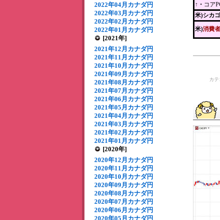
2022年04月カナダ円
↑・
コア
2022年03月カナダ円
米)シカ
2022年02月カナダ円
米)
消費
2022年01月カナダ円
[2021年]
2021年12月カナダ円
2021年11月カナダ円
2021年10月カナダ円
2021年09月カナダ円
カテ
2021年08月カナダ円
2021年07月カナダ円
2021年06月カナダ円
2021年05月カナダ円
2021年04月カナダ円
2021年03月カナダ円
2021年02月カナダ円
2021年01月カナダ円
[2020年]
2020年12月カナダ円
2020年11月カナダ円
2020年10月カナダ円
2020年09月カナダ円
2020年08月カナダ円
2020年07月カナダ円
2020年06月カナダ円
2020年05月カナダ円