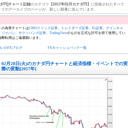
ナダ円]チャート記録
のカテゴリ
【2017年02月カナダ円】
に投稿されたすべて
トリのアーカイブのページが、新しい順番に並んでいます。
トの為替チャートは
GMOクリック証券
、
トレイダーズ証券
、
IG証券
、
ゲインキャ
・ジャパン
、
サクソバンク証券
、
TradingView
のものを正式な許可を得て使用してい
無断転用はご遠慮願います。
飼いのFXブログ
FXキャッシュバック一覧
02月28日(火)のカナダ円チャートと経済指標・イベントでの実
際の変動[2017年]