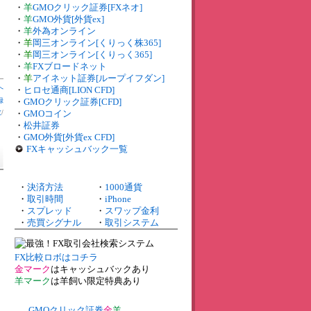
・
羊
GMOクリック証券[FXネオ]
・
羊
GMO外貨[外貨ex]
・
羊
外為オンライン
・
羊
岡三オンライン[くりっく株365]
・
羊
岡三オンライン[くりっく365]
・
羊
FXブロードネット
・
羊
アイネット証券[ループイフダン]
へ
・
ヒロセ通商[LION CFD]
録
・
GMOクリック証券[CFD]
数
/
・
GMOコイン
・
松井証券
・
GMO外貨[外貨ex CFD]
FXキャッシュバック一覧
・
決済方法
・
1000通貨
・
取引時間
・
iPhone
・
スプレッド
・
スワップ金利
・
売買シグナル
・
取引システム
FX比較ロボはコチラ
金マーク
はキャッシュバックあり
羊マーク
は羊飼い限定特典あり
GMOクリック証券
金
羊