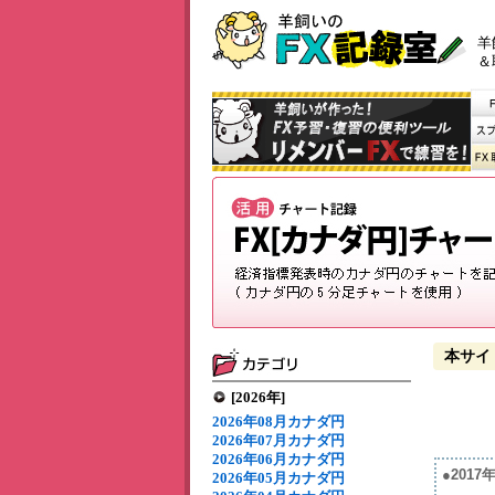
羊
＆
本サイ
[2026年]
2026年08月カナダ円
2026年07月カナダ円
2026年06月カナダ円
●201
2026年05月カナダ円