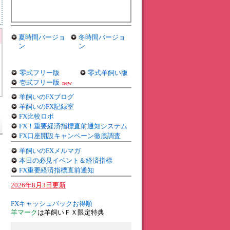
夏時間バージョ
冬時間バージョ
ン
ン
零式フリー版
零式羊飼い版
壱式フリー版
new
羊飼いのFXブログ
羊飼いのFX記録室
FX比較ロボ
FX！重要経済指標直前通知システム
FX口座開設キャンペーン徹底調査
羊飼いのFXメルマガ
本日の必見イベント＆経済指標
FX重要経済指標直前通知
2026年8月3日更新
FXキャッシュバックお得順
羊マーク
は羊飼いＦＸ限定特典