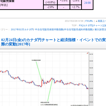
+1.0%
-2.8%
住宅販売保留
(+0.8%)
24:00
前年比]
-2.0%
-
+2.7%
2017/02/28 9:58 |
FXURL
| ▲
画面上
TOP：
FX[カナダ円]チャート記
テゴリー：
2017年02月カナダ円
/
中古住宅販売保留件数指数(中古住宅販売成約件数指数)
/
耐久財受
02月24日(金)のカナダ円チャートと経済指標・イベントでの実
際の変動[2017年]