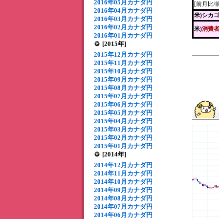
2016年05月カナダ円
[前月比/
2016年04月カナダ円
米)シカ
2016年03月カナダ円
2016年02月カナダ円
米)
消費
2016年01月カナダ円
[2015年]
2015年12月カナダ円
2015年11月カナダ円
2015年10月カナダ円
2015年09月カナダ円
2015年08月カナダ円
2015年07月カナダ円
2015年06月カナダ円
2015年05月カナダ円
2015年04月カナダ円
2015年03月カナダ円
2015年02月カナダ円
2015年01月カナダ円
[2014年]
2014年12月カナダ円
2014年11月カナダ円
2014年10月カナダ円
2014年09月カナダ円
2014年08月カナダ円
2014年07月カナダ円
2014年06月カナダ円