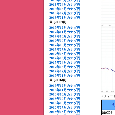
2018年05月カナダ円
2018年04月カナダ円
2018年03月カナダ円
2018年02月カナダ円
2018年01月カナダ円
[2017年]
2017年12月カナダ円
2017年11月カナダ円
2017年10月カナダ円
2017年09月カナダ円
2017年08月カナダ円
2017年07月カナダ円
2017年06月カナダ円
2017年05月カナダ円
2017年04月カナダ円
2017年03月カナダ円
2017年02月カナダ円
2017年01月カナダ円
[2016年]
2016年12月カナダ円
2016年11月カナダ円
2016年10月カナダ円
※チャー
2016年09月カナダ円
2016年08月カナダ円
2016年07月カナダ円
2016年06月カナダ円
加)GDP