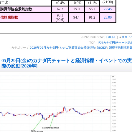
(21:30)
前年比]
+0.4%
+0.9%
+1.1%
ゴ購買部協会景気指数
62.7
55.0
56.7
22:45
93.1
者信頼感指数
94.4
91.2
23:00
(90.6)
2026/06/30 9:52 |
FXURL
| ▲
画面上
TOP：
FX[カナダ円]チャート記
カテゴリー：
2026年06月カナダ円
/
シカゴ購買部協会景気指数
/
加)GDP
/
消費者信頼感指
05月29日(金)のカナダ円チャートと経済指標・イベントでの実
際の変動[2026年]