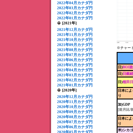
2022年04月カナダ円
2022年03月カナダ円
2022年02月カナダ円
2022年01月カナダ円
[2021年]
2021年12月カナダ円
2021年11月カナダ円
2021年10月カナダ円
2021年09月カナダ円
※チャー
2021年08月カナダ円
2021年07月カナダ円
2021年06月カナダ円
2021年05月カナダ円
日)
BOJ
2021年04月カナダ円
日)
日銀経
2021年03月カナダ円
2021年02月カナダ円
日)
植田
2021年01月カナダ円
[2020年]
日本によ
り
2020年12月カナダ円
2020年11月カナダ円
加)GDP
2020年10月カナダ円
[前月比/
2020年09月カナダ円
2020年08月カナダ円
日本によ
2020年07月カナダ円
り
2020年06月カナダ円
米)シカ
2020年05月カナダ円