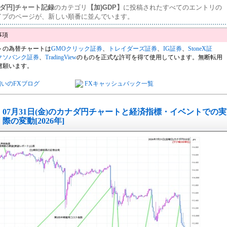
ナダ円]チャート記録
のカテゴリ
【加)GDP】
に投稿されたすべてのエントリの
イブのページが、新しい順番に並んでいます。
トの為替チャートは
GMOクリック証券
、
トレイダーズ証券
、
IG証券
、
StoneX証
クソバンク証券
、
TradingView
のものを正式な許可を得て使用しています。無断転用
慮願います。
飼いのFXブログ
FXキャッシュバック一覧
07月31日(金)のカナダ円チャートと経済指標・イベントでの実
際の変動[2026年]