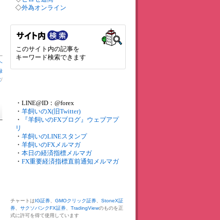
◇
外為オンライン
このサイト内の記事を
キーワード検索できます
へ
録
数
/
・LINE@ID：@forex
・
羊飼いのX(旧Twitter)
・
『羊飼いのFXブログ』ウェブアプ
リ
・
羊飼いのLINEスタンプ
・
羊飼いのFXメルマガ
・
本日の経済指標メルマガ
・
FX重要経済指標直前通知メルマガ
チャートは
IG証券
、
GMOクリック証券
、
StoneX証
券
、
サクソバンクFX証券
、
TradingView
のものを正
式に許可を得て使用しています