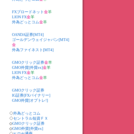
FXブロードネット
金
羊
LION FX
金
羊
外為どっとコム
金
羊
OANDA証券[MT4]
ゴールデンウェイジャパン[MT4]
金
外為ファイネスト[MT4]
GMOクリック証券
金
羊
GMO外貨[外貨ex]
金
羊
LION FX
金
羊
外為どっとコム
金
羊
GMOクリック証券
IG証券[FXバイナリー]
GMO外貨[オプトレ!]
◇
外為どっとコム
◇
セントラル短資ＦＸ
◇
GMOクリック証券
◇
GMO外貨[外貨ex]
◇
ヒロセ通商