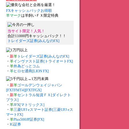
FXキャッシュバックお得順
羊マーク
は羊飼いＦＸ限定特典
当サイト限定！人気！
合計11000円キャッシュバック！！
トレイダーズ証券[みんなのFX]
・
新
羊
トレイダーズ証券[みんなのFX]
・
羊
インヴァスト証券[トライオートFX]
・
羊
外為どっとコム
・
羊
ヒロセ通商[LION FX]
・
新
羊
ゴールデンウェイジャパン
[FXTFMT4][FXTFGX]
・
新
羊
セントラル短資ＦＸ[ダイレクト
プラス]
・
羊
JFX[マトリックス]
・
羊
三菱UFJ eスマート証券[三菱UFJ eス
マートFX]
・
羊
Plus500JP証券[FX]
・
IG証券