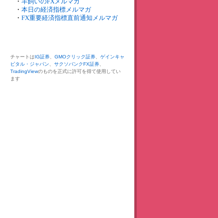
・
羊飼いのFXメルマガ
・
本日の経済指標メルマガ
・
FX重要経済指標直前通知メルマガ
チャートは
IG証券
、
GMOクリック証券
、
ゲインキャ
ピタル・ジャパン
、
サクソバンクFX証券
、
TradingView
のものを正式に許可を得て使用してい
ます