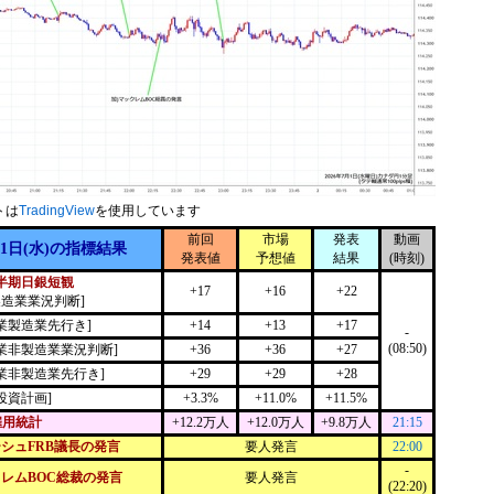
トは
TradingView
を使用しています
前回
市場
発表
動画
月1日(水)の指標結果
発表値
予想値
結果
(時刻)
半期日銀短観
+17
+16
+22
製造業業況判断]
業製造業先行き]
+14
+13
+17
-
(08:50)
業非製造業業況判断]
+36
+36
+27
業非製造業先行き]
+29
+29
+28
投資計画]
+3.3%
+11.0%
+11.5%
雇用統計
+12.2万人
+12.0万人
+9.8万人
21:15
シュFRB議長の発言
要人発言
22:00
-
レムBOC総裁の発言
要人発言
(22:20)