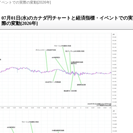
ベントでの実際の変動[2026年]
07月01日(水)のカナダ円チャートと経済指標・イベントでの実
際の変動[2026年]