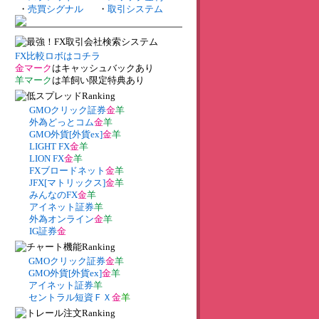
・
売買シグナル
・
取引システム
FX比較ロボはコチラ
金マーク
はキャッシュバックあり
羊マーク
は羊飼い限定特典あり
GMOクリック証券
金
羊
外為どっとコム
金
羊
GMO外貨[外貨ex]
金
羊
LIGHT FX
金
羊
LION FX
金
羊
FXブロードネット
金
羊
JFX[マトリックス]
金
羊
みんなのFX
金
羊
アイネット証券
羊
外為オンライン
金
羊
IG証券
金
GMOクリック証券
金
羊
GMO外貨[外貨ex]
金
羊
アイネット証券
羊
セントラル短資ＦＸ
金
羊