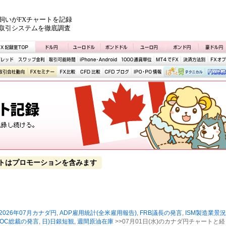
飼いがFXチャートを記録
取引システムを徹底調査
トはプロモーションを含みます
2026年07月カナダ円
,
ADP雇用統計(全米雇用報告)
,
FRB議長の発言
,
ISM製造業景況
BOC総裁の発言
,
日)日銀短観
,
週間原油在庫
>>07月01日(水)のカナダ円チャートと経