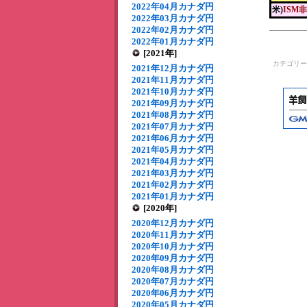
2022年04月カナダ円
米)
ISM
2022年03月カナダ円
2022年02月カナダ円
2022年01月カナダ円
[2021年]
カテゴリ
2021年12月カナダ円
2021年11月カナダ円
2021年10月カナダ円
2021年09月カナダ円
2021年08月カナダ円
2021年07月カナダ円
2021年06月カナダ円
2021年05月カナダ円
2021年04月カナダ円
2021年03月カナダ円
2021年02月カナダ円
2021年01月カナダ円
[2020年]
2020年12月カナダ円
2020年11月カナダ円
2020年10月カナダ円
2020年09月カナダ円
2020年08月カナダ円
2020年07月カナダ円
2020年06月カナダ円
2020年05月カナダ円