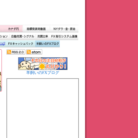
羊飼いのFXブログ