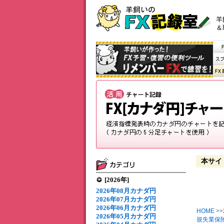
羊
＆
本サイ
[2026年]
2026年08月カナダ円
2026年07月カナダ円
2026年06月カナダ円
HOME
>>
2026年05月カナダ円
規失業保