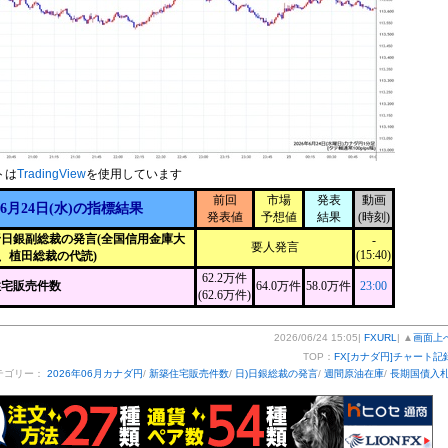
トは
TradingView
を使用しています
前回
市場
発表
動画
6月24日(水)の指標結果
発表値
予想値
結果
(時刻)
野日銀副総裁の発言(全国信用金庫大
-
要人発言
(15:40)
、植田総裁の代読)
62.2万件
住宅販売件数
64.0万件
58.0万件
23:00
(62.6万件)
2026/06/24 15:05|
FXURL
| ▲
画面上
TOP：
FX[カナダ円]チャート記
テゴリー：
2026年06月カナダ円
/
新築住宅販売件数
/
日)日銀総裁の発言
/
週間原油在庫
/
長期国債入