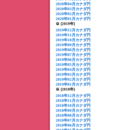
2020年04月カナダ円
2020年03月カナダ円
2020年02月カナダ円
2020年01月カナダ円
[2019年]
2019年12月カナダ円
2019年11月カナダ円
2019年10月カナダ円
2019年09月カナダ円
2019年08月カナダ円
2019年07月カナダ円
2019年06月カナダ円
2019年05月カナダ円
2019年04月カナダ円
2019年03月カナダ円
2019年02月カナダ円
2019年01月カナダ円
[2018年]
2018年12月カナダ円
2018年11月カナダ円
2018年10月カナダ円
2018年09月カナダ円
2018年08月カナダ円
2018年07月カナダ円
2018年06月カナダ円