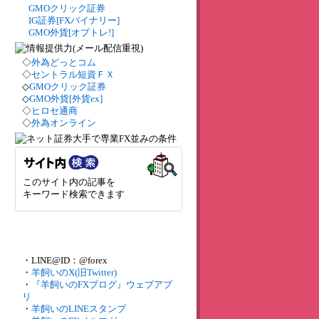
GMOクリック証券
IG証券[FXバイナリー]
GMO外貨[オプトレ!]
◇
外為どっとコム
◇
セントラル短資ＦＸ
◇
GMOクリック証券
◇
GMO外貨[外貨ex]
◇
ヒロセ通商
◇
外為オンライン
このサイト内の記事を
キーワード検索できます
・LINE@ID：@forex
・
羊飼いのX(旧Twitter)
・
『羊飼いのFXブログ』ウェブアプ
リ
・
羊飼いのLINEスタンプ