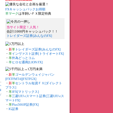
FXキャッシュバックお得順
羊マーク
は羊飼いＦＸ限定特典
当サイト限定！人気！
合計11000円キャッシュバック！！
トレイダーズ証券[みんなのFX]
・
新
羊
トレイダーズ証券[みんなのFX]
・
羊
インヴァスト証券[トライオートFX]
・
羊
外為どっとコム
・
羊
ヒロセ通商[LION FX]
・
新
羊
ゴールデンウェイジャパン
[FXTFMT4][FXTFGX]
・
新
羊
セントラル短資ＦＸ[ダイレクト
へ
プラス]
録
・
羊
JFX[マトリックス]
札
/
・
羊
三菱UFJ eスマート証券[三菱UFJ eス
マートFX]
・
羊
Plus500JP証券[FX]
・
IG証券