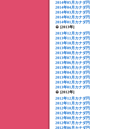
2014年05月カナダ円
2014年04月カナダ円
2014年03月カナダ円
2014年02月カナダ円
2014年01月カナダ円
[2013年]
2013年12月カナダ円
2013年11月カナダ円
2013年10月カナダ円
2013年09月カナダ円
2013年08月カナダ円
2013年07月カナダ円
2013年06月カナダ円
2013年05月カナダ円
2013年04月カナダ円
2013年03月カナダ円
2013年02月カナダ円
2013年01月カナダ円
[2012年]
2012年12月カナダ円
2012年11月カナダ円
2012年10月カナダ円
2012年09月カナダ円
2012年08月カナダ円
2012年07月カナダ円
2012年06月カナダ円