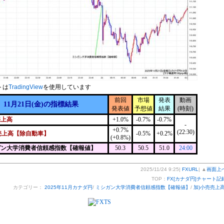
トは
TradingView
を使用しています
前回
市場
発表
動画
11月21日(金)の指標結果
発表値
予想値
結果
(時刻)
売上高
+1.0%
-0.7%
-0.7%
-
+0.7%
(22:30)
売上高【除自動車】
-0.5%
+0.2%
(+0.8%)
ガン大学消費者信頼感指数【確報値】
50.3
50.5
51.0
24:00
2025/11/24 9:25|
FXURL
| ▲
画面上
TOP：
FX[カナダ円]チャート記
カテゴリー：
2025年11月カナダ円
/
ミシガン大学消費者信頼感指数【確報値】
/
加)小売売上