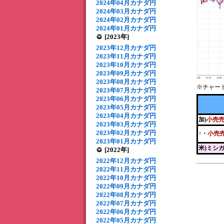
2024年04月カナダ円
2024年03月カナダ円
2024年02月カナダ円
2024年01月カナダ円
[2023年]
2023年12月カナダ円
2023年11月カナダ円
2023年10月カナダ円
2023年09月カナダ円
2023年08月カナダ円
※チャー
2023年07月カナダ円
2023年06月カナダ円
2023年05月カナダ円
2023年04月カナダ円
加)
小売
2023年03月カナダ円
2023年02月カナダ円
↑
・
小売
2023年01月カナダ円
米)ミシ
[2022年]
2022年12月カナダ円
2022年11月カナダ円
2022年10月カナダ円
2022年09月カナダ円
2022年08月カナダ円
2022年07月カナダ円
2022年06月カナダ円
2022年05月カナダ円