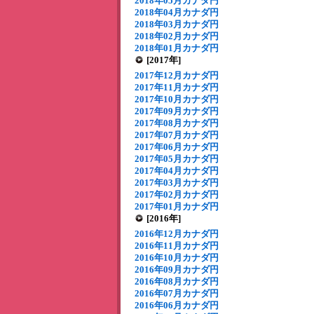
2018年05月カナダ円
2018年04月カナダ円
2018年03月カナダ円
2018年02月カナダ円
2018年01月カナダ円
[2017年]
2017年12月カナダ円
2017年11月カナダ円
2017年10月カナダ円
2017年09月カナダ円
2017年08月カナダ円
2017年07月カナダ円
2017年06月カナダ円
2017年05月カナダ円
2017年04月カナダ円
2017年03月カナダ円
2017年02月カナダ円
2017年01月カナダ円
[2016年]
2016年12月カナダ円
2016年11月カナダ円
2016年10月カナダ円
2016年09月カナダ円
2016年08月カナダ円
2016年07月カナダ円
2016年06月カナダ円