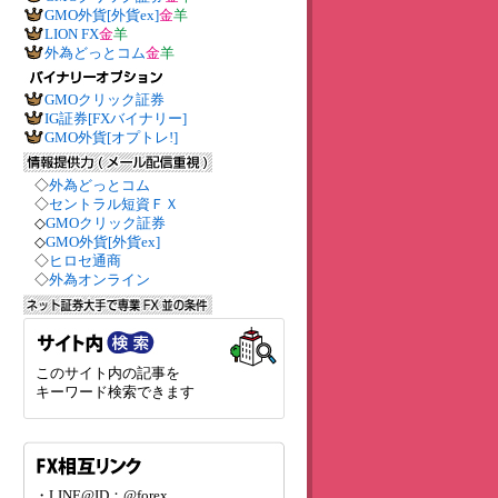
GMO外貨[外貨ex]
金
羊
LION FX
金
羊
外為どっとコム
金
羊
GMOクリック証券
IG証券[FXバイナリー]
GMO外貨[オプトレ!]
◇
外為どっとコム
◇
セントラル短資ＦＸ
◇
GMOクリック証券
◇
GMO外貨[外貨ex]
◇
ヒロセ通商
◇
外為オンライン
このサイト内の記事を
キーワード検索できます
・LINE@ID：@forex