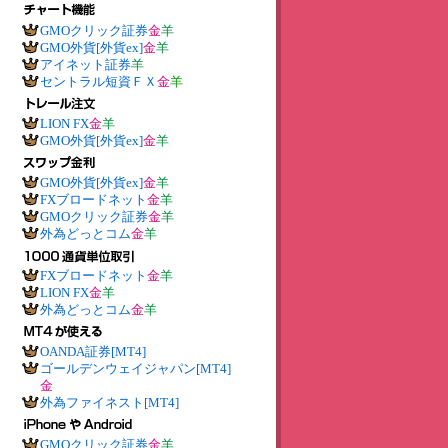
GMOクリック証券
金
羊
GMO外貨[外貨ex]
金
羊
アイネット証券
羊
セントラル短資ＦＸ
金
羊
LION FX
金
羊
GMO外貨[外貨ex]
金
羊
GMO外貨[外貨ex]
金
羊
FXブロードネット
金
羊
GMOクリック証券
金
羊
外為どっとコム
金
羊
FXブロードネット
金
羊
LION FX
金
羊
外為どっとコム
金
羊
OANDA証券[MT4]
ゴールデンウェイジャパン[MT4]
金
外為ファイネスト[MT4]
GMOクリック証券
金
羊