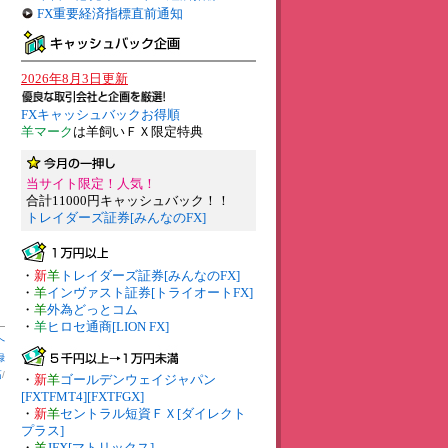
FX重要経済指標直前通知
2026年8月3日更新
FXキャッシュバックお得順
羊マーク
は羊飼いＦＸ限定特典
当サイト限定！人気！
合計11000円キャッシュバック！！
トレイダーズ証券[みんなのFX]
・
新
羊
トレイダーズ証券[みんなのFX]
・
羊
インヴァスト証券[トライオートFX]
・
羊
外為どっとコム
・
羊
ヒロセ通商[LION FX]
へ
録
高
/
・
新
羊
ゴールデンウェイジャパン
[FXTFMT4][FXTFGX]
・
新
羊
セントラル短資ＦＸ[ダイレクト
プラス]
・
羊
JFX[マトリックス]