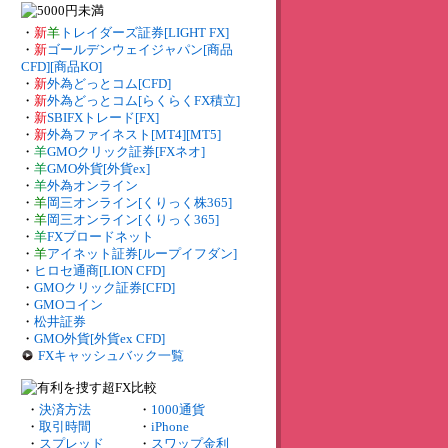
・
新
羊
トレイダーズ証券[LIGHT FX]
・
新
ゴールデンウェイジャパン[商品
CFD][商品KO]
・
新
外為どっとコム[CFD]
・
新
外為どっとコム[らくらくFX積立]
・
新
SBIFXトレード[FX]
・
新
外為ファイネスト[MT4][MT5]
・
羊
GMOクリック証券[FXネオ]
・
羊
GMO外貨[外貨ex]
・
羊
外為オンライン
・
羊
岡三オンライン[くりっく株365]
・
羊
岡三オンライン[くりっく365]
・
羊
FXブロードネット
・
羊
アイネット証券[ループイフダン]
・
ヒロセ通商[LION CFD]
・
GMOクリック証券[CFD]
・
GMOコイン
・
松井証券
・
GMO外貨[外貨ex CFD]
FXキャッシュバック一覧
・
決済方法
・
1000通貨
・
取引時間
・
iPhone
・
スプレッド
・
スワップ金利