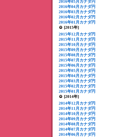
2016年05月カナダ円
2016年04月カナダ円
2016年03月カナダ円
2016年02月カナダ円
2016年01月カナダ円
[2015年]
2015年12月カナダ円
2015年11月カナダ円
2015年10月カナダ円
2015年09月カナダ円
2015年08月カナダ円
2015年07月カナダ円
2015年06月カナダ円
2015年05月カナダ円
2015年04月カナダ円
2015年03月カナダ円
2015年02月カナダ円
2015年01月カナダ円
[2014年]
2014年12月カナダ円
2014年11月カナダ円
2014年10月カナダ円
2014年09月カナダ円
2014年08月カナダ円
2014年07月カナダ円
2014年06月カナダ円