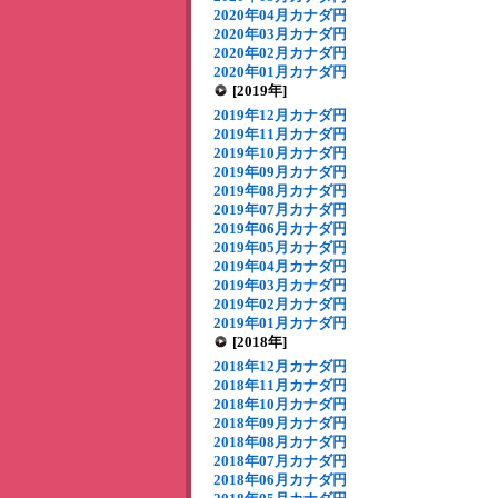
2020年04月カナダ円
2020年03月カナダ円
2020年02月カナダ円
2020年01月カナダ円
[2019年]
2019年12月カナダ円
2019年11月カナダ円
2019年10月カナダ円
2019年09月カナダ円
2019年08月カナダ円
2019年07月カナダ円
2019年06月カナダ円
2019年05月カナダ円
2019年04月カナダ円
2019年03月カナダ円
2019年02月カナダ円
2019年01月カナダ円
[2018年]
2018年12月カナダ円
2018年11月カナダ円
2018年10月カナダ円
2018年09月カナダ円
2018年08月カナダ円
2018年07月カナダ円
2018年06月カナダ円