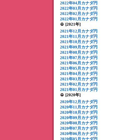
2022年04月カナダ円
2022年03月カナダ円
2022年02月カナダ円
2022年01月カナダ円
[2021年]
2021年12月カナダ円
2021年11月カナダ円
2021年10月カナダ円
2021年09月カナダ円
2021年08月カナダ円
2021年07月カナダ円
2021年06月カナダ円
2021年05月カナダ円
2021年04月カナダ円
2021年03月カナダ円
2021年02月カナダ円
2021年01月カナダ円
[2020年]
2020年12月カナダ円
2020年11月カナダ円
2020年10月カナダ円
2020年09月カナダ円
2020年08月カナダ円
2020年07月カナダ円
2020年06月カナダ円
2020年05月カナダ円