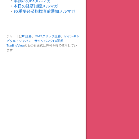
・
羊飼いのFXメルマガ
・
本日の経済指標メルマガ
・
FX重要経済指標直前通知メルマガ
チャートは
IG証券
、
GMOクリック証券
、
ゲインキャ
ピタル・ジャパン
、
サクソバンクFX証券
、
TradingView
のものを正式に許可を得て使用してい
ます