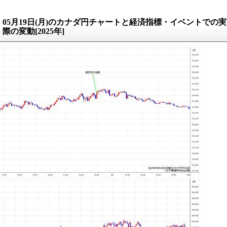
05月19日(月)のカナダ円チャートと経済指標・イベントでの実
際の変動[2025年]