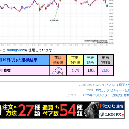
トは
TradingView
を使用しています
前回
市場
発表
動画
月19日(月)の指標結果
発表値
予想値
結果
(時刻)
-0.7%
先行指数
-1.0%
-1.0%
23:00
(-0.8%)
2025/05/15 12:27|
FXURL
| ▲
画面上
TOP：
FX[カナダ円]チャート記
カテゴリー：
2025年05月カナダ円
/
景気先行指