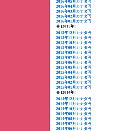
2016年05月カナダ円
2016年04月カナダ円
2016年03月カナダ円
2016年02月カナダ円
2016年01月カナダ円
[2015年]
2015年12月カナダ円
2015年11月カナダ円
2015年10月カナダ円
2015年09月カナダ円
2015年08月カナダ円
2015年07月カナダ円
2015年06月カナダ円
2015年05月カナダ円
2015年04月カナダ円
2015年03月カナダ円
2015年02月カナダ円
2015年01月カナダ円
[2014年]
2014年12月カナダ円
2014年11月カナダ円
2014年10月カナダ円
2014年09月カナダ円
2014年08月カナダ円
2014年07月カナダ円
2014年06月カナダ円