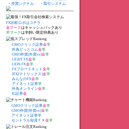
・
売買シグナル
・
取引システム
FX比較ロボはコチラ
金マーク
はキャッシュバックあり
羊マーク
は羊飼い限定特典あり
GMOクリック証券
金
羊
外為どっとコム
金
羊
GMO外貨[外貨ex]
金
羊
LIGHT FX
金
羊
LION FX
金
羊
FXブロードネット
金
羊
JFX[マトリックス]
金
羊
みんなのFX
金
羊
アイネット証券
羊
外為オンライン
金
羊
IG証券
金
GMOクリック証券
金
羊
GMO外貨[外貨ex]
金
羊
アイネット証券
羊
セントラル短資ＦＸ
金
羊