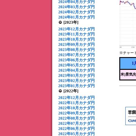
2024年04月カナダ円
2024年03月カナダ円
2024年02月カナダ円
2024年01月カナダ円
[2023年]
2023年12月カナダ円
2023年11月カナダ円
2023年10月カナダ円
2023年09月カナダ円
2023年08月カナダ円
※チャー
2023年07月カナダ円
2023年06月カナダ円
1
2023年05月カナダ円
2023年04月カナダ円
米)景気
2023年03月カナダ円
2023年02月カナダ円
2023年01月カナダ円
[2022年]
2022年12月カナダ円
2022年11月カナダ円
2022年10月カナダ円
2022年09月カナダ円
2022年08月カナダ円
2022年07月カナダ円
2022年06月カナダ円
2022年05月カナダ円