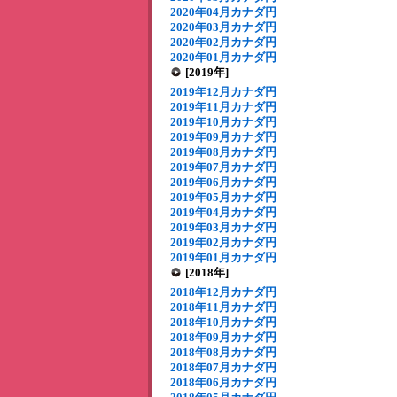
2020年04月カナダ円
2020年03月カナダ円
2020年02月カナダ円
2020年01月カナダ円
[2019年]
2019年12月カナダ円
2019年11月カナダ円
2019年10月カナダ円
2019年09月カナダ円
2019年08月カナダ円
2019年07月カナダ円
2019年06月カナダ円
2019年05月カナダ円
2019年04月カナダ円
2019年03月カナダ円
2019年02月カナダ円
2019年01月カナダ円
[2018年]
2018年12月カナダ円
2018年11月カナダ円
2018年10月カナダ円
2018年09月カナダ円
2018年08月カナダ円
2018年07月カナダ円
2018年06月カナダ円