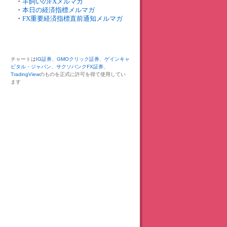
・
羊飼いのFXメルマガ
・
本日の経済指標メルマガ
・
FX重要経済指標直前通知メルマガ
チャートは
IG証券
、
GMOクリック証券
、
ゲインキャ
ピタル・ジャパン
、
サクソバンクFX証券
、
TradingView
のものを正式に許可を得て使用してい
ます