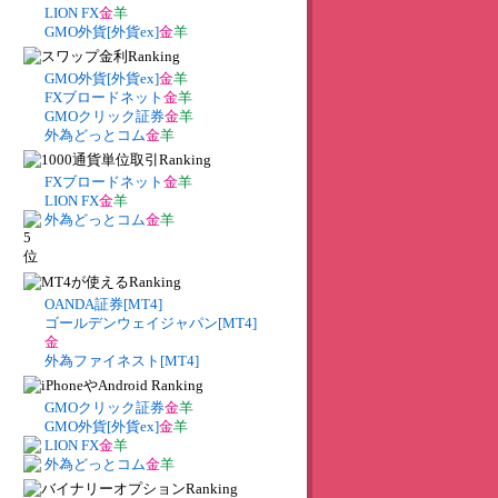
LION FX
金
羊
GMO外貨[外貨ex]
金
羊
GMO外貨[外貨ex]
金
羊
FXブロードネット
金
羊
GMOクリック証券
金
羊
外為どっとコム
金
羊
FXブロードネット
金
羊
LION FX
金
羊
外為どっとコム
金
羊
OANDA証券[MT4]
ゴールデンウェイジャパン[MT4]
金
外為ファイネスト[MT4]
GMOクリック証券
金
羊
GMO外貨[外貨ex]
金
羊
LION FX
金
羊
外為どっとコム
金
羊