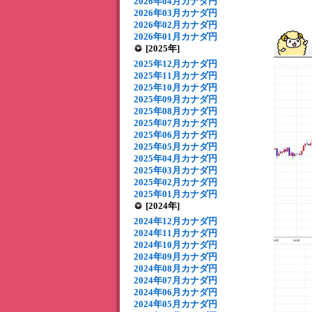
2026年04月カナダ円
2026年03月カナダ円
2026年02月カナダ円
2026年01月カナダ円
[2025年]
2025年12月カナダ円
2025年11月カナダ円
2025年10月カナダ円
2025年09月カナダ円
2025年08月カナダ円
2025年07月カナダ円
2025年06月カナダ円
2025年05月カナダ円
2025年04月カナダ円
2025年03月カナダ円
2025年02月カナダ円
2025年01月カナダ円
[2024年]
2024年12月カナダ円
2024年11月カナダ円
2024年10月カナダ円
2024年09月カナダ円
2024年08月カナダ円
2024年07月カナダ円
2024年06月カナダ円
2024年05月カナダ円